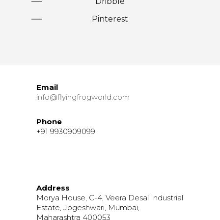
Dribble
Pinterest
Email
info@flyingfrogworld.com
Phone
+91 9930909099
Address
Morya House, C-4, Veera Desai Industrial
Estate, Jogeshwari, Mumbai,
Maharashtra 400053