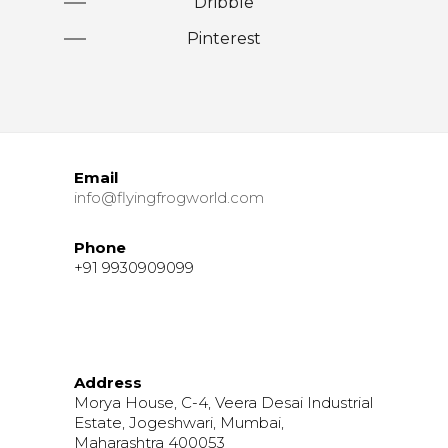
Dribble
Pinterest
Email
info@flyingfrogworld.com
Phone
+91 9930909099
Address
Morya House, C-4, Veera Desai Industrial
Estate, Jogeshwari, Mumbai,
Maharashtra 400053