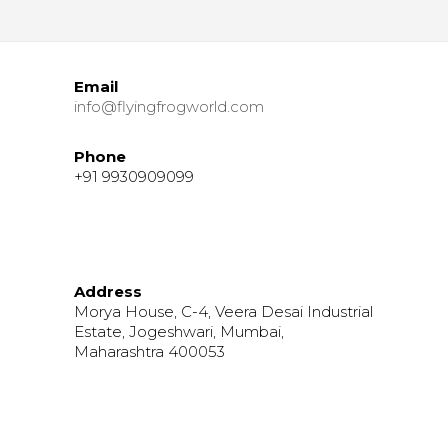
Email
info@flyingfrogworld.com
Phone
+91 9930909099
Address
Morya House, C-4, Veera Desai Industrial
Estate, Jogeshwari, Mumbai,
Maharashtra 400053