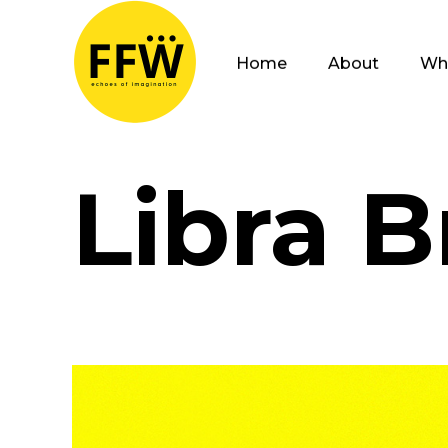
Home
About
Wh
Libra B