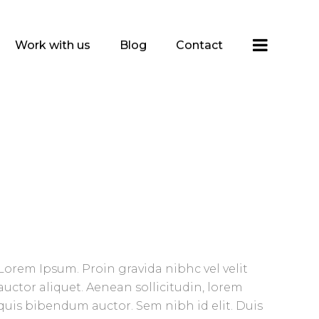
Work with us
Blog
Contact
Lorem Ipsum. Proin gravida nibhc vel velit
auctor aliquet. Aenean sollicitudin, lorem
quis bibendum auctor. Sem nibh id elit. Duis