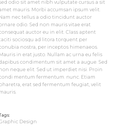
sed odio sit amet nibh vulputate cursus a sit
amet mauris. Morbi accumsan ipsum velit.
Nam nec tellus a odio tincidunt auctor
ornare odio. Sed non mauris vitae erat
consequat auctor eu in elit. Class aptent
taciti sociosqu ad litora torquent per
conubia nostra, per inceptos himenaeos.
Mauris in erat justo. Nullam ac urna eu felis
dapibus condimentum sit amet a augue. Sed
non neque elit. Sed ut imperdiet nisi. Proin
condi mentum fermentum. nunc. Etiam
pharetra, erat sed fermentum feugiat, velit
mauris.
Tags:
Graphic Design