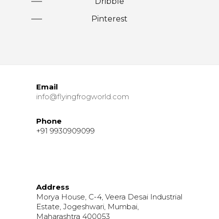
Dribble
Pinterest
Email
info@flyingfrogworld.com
Phone
+91 9930909099
Address
Morya House, C-4, Veera Desai Industrial
Estate, Jogeshwari, Mumbai,
Maharashtra 400053