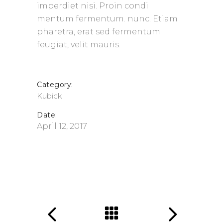
imperdiet nisi. Proin condi
mentum fermentum. nunc. Etiam
pharetra, erat sed fermentum
feugiat, velit mauris.
Category:
Kubick
Date:
April 12, 2017