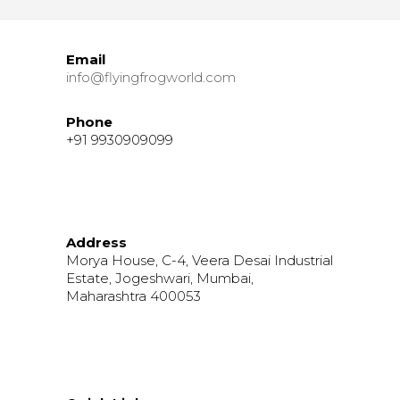
Email
info@flyingfrogworld.com
Phone
+91 9930909099
Address
Morya House, C-4, Veera Desai Industrial
Estate, Jogeshwari, Mumbai,
Maharashtra 400053