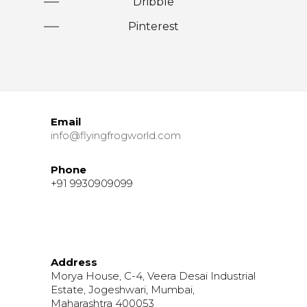
Dribble
Pinterest
Email
info@flyingfrogworld.com
Phone
+91 9930909099
Address
Morya House, C-4, Veera Desai Industrial
Estate, Jogeshwari, Mumbai,
Maharashtra 400053