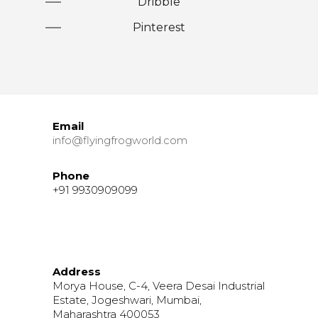
Dribble
Pinterest
Email
info@flyingfrogworld.com
Phone
+91 9930909099
Address
Morya House, C-4, Veera Desai Industrial
Estate, Jogeshwari, Mumbai,
Maharashtra 400053