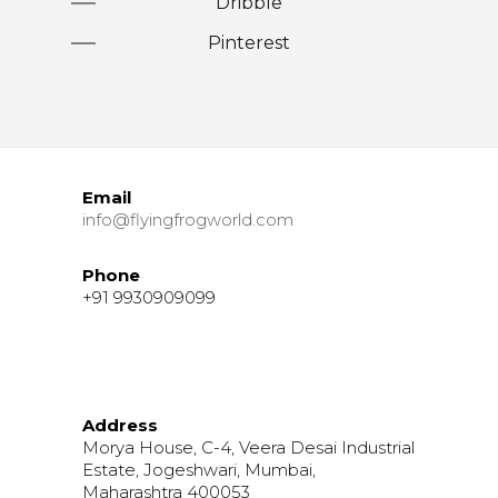
Dribble
Pinterest
Email
info@flyingfrogworld.com
Phone
+91 9930909099
Address
Morya House, C-4, Veera Desai Industrial
Estate, Jogeshwari, Mumbai,
Maharashtra 400053