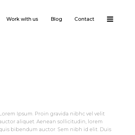
Work with us
Blog
Contact
Lorem Ipsum. Proin gravida nibhc vel velit
auctor aliquet. Aenean sollicitudin, lorem
quis bibendum auctor. Sem nibh id elit. Duis