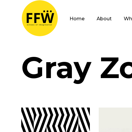
Home
About
Wh
Gray Z