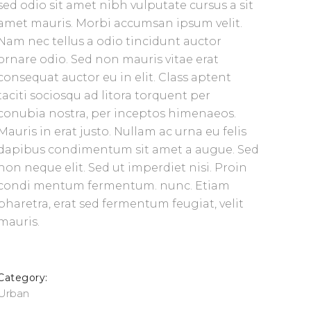
sed odio sit amet nibh vulputate cursus a sit
amet mauris. Morbi accumsan ipsum velit.
Nam nec tellus a odio tincidunt auctor
ornare odio. Sed non mauris vitae erat
consequat auctor eu in elit. Class aptent
taciti sociosqu ad litora torquent per
conubia nostra, per inceptos himenaeos.
Mauris in erat justo. Nullam ac urna eu felis
dapibus condimentum sit amet a augue. Sed
non neque elit. Sed ut imperdiet nisi. Proin
condi mentum fermentum. nunc. Etiam
pharetra, erat sed fermentum feugiat, velit
mauris.
Category:
Urban