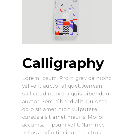
Calligraphy
Lorem Ipsum. Proin gravida nibhc
vel velit auctor aliquet. Aenean
sollicitudin, lorem quis bibendum
auctor. Sem nibh id elit. Duis sed
odio sit amet nibh vulputate
cursus a sit amet mauris. Morbi
accumsan ipsum velit. Nam nec
tellus a odio tincidunt auctor a