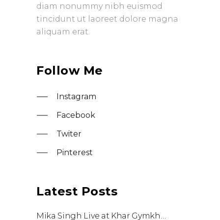
diam nonummy nibh euismod
tincidunt ut laoreet dolore magna
aliquam erat.
Follow Me
Instagram
Facebook
Twiter
Pinterest
Latest Posts
Mika Singh Live at Khar Gymkhana: A Night of Music, Energy & Unmatched Execution by Flying Frog World