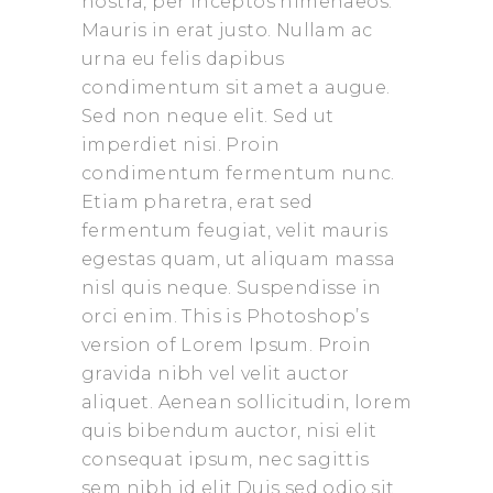
nostra, per inceptos himenaeos.
Mauris in erat justo. Nullam ac
urna eu felis dapibus
condimentum sit amet a augue.
Sed non neque elit. Sed ut
imperdiet nisi. Proin
condimentum fermentum nunc.
Etiam pharetra, erat sed
fermentum feugiat, velit mauris
egestas quam, ut aliquam massa
nisl quis neque. Suspendisse in
orci enim. This is Photoshop’s
version of Lorem Ipsum. Proin
gravida nibh vel velit auctor
aliquet. Aenean sollicitudin, lorem
quis bibendum auctor, nisi elit
consequat ipsum, nec sagittis
sem nibh id elit.Duis sed odio sit