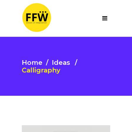
Home
/
Ideas
/
Calligraphy